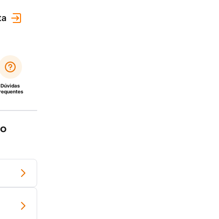
ta
Dúvidas
requentes
do