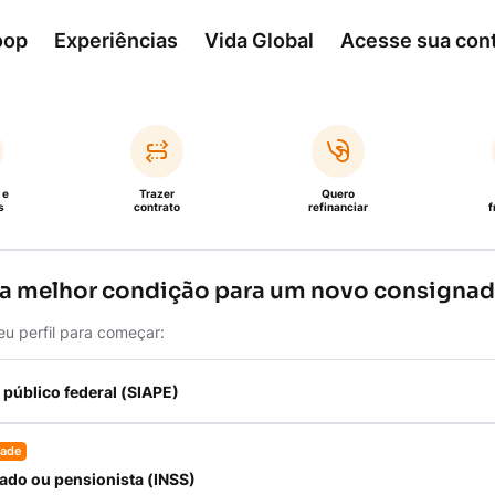
oop
Experiências
Vida Global
Acesse sua con
 e
Trazer
Quero
s
contrato
refinanciar
f
 a melhor condição para um novo consigna
eu perfil para começar:
 público federal (SIAPE)
dade
do ou pensionista (INSS)