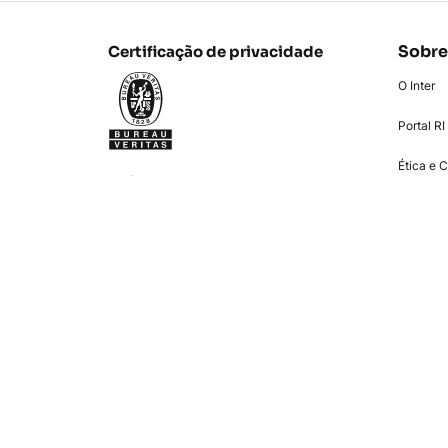
Sobre
Certificação de privacidade
O Inter
Portal RI
Ética e 
Baixe o Super App
Investim
Blog
Newsro
Siga o Inter
Instagram
Linkedin
Facebook
Twitter
Youtube
TikTok
Escolha outro país ou região para ver o con