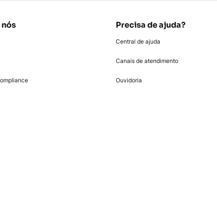
 nós
Precisa de ajuda?
Central de ajuda
Canais de atendimento
Compliance
Ouvidoria
entos
2ª via do boleto
Saldo devedor
om
Negocie sua dívida
Leilões de crédito emergencial
teúdo